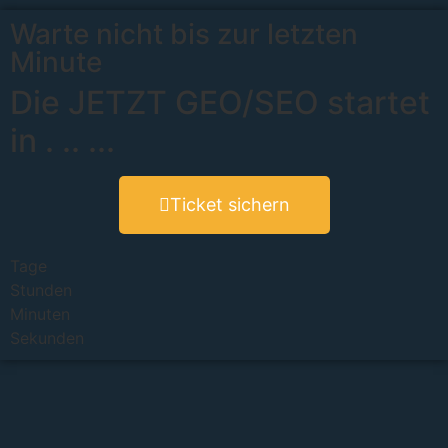
Warte nicht bis zur letzten
Minute
Die JETZT GEO/SEO startet
in
.
..
...
Ticket sichern
Tage
Stunden
Minuten
Sekunden