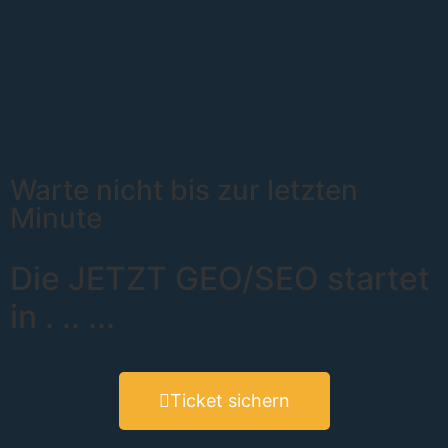
Warte nicht bis zur letzten
Minute
Die JETZT GEO/SEO startet
in
.
..
...
Ticket sichern