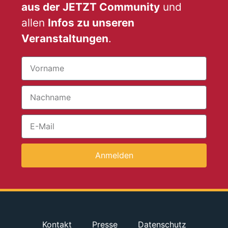
aus der JETZT Community
und
allen
Infos zu unseren
Veranstaltungen
.
Anmelden
Kontakt
Presse
Datenschutz