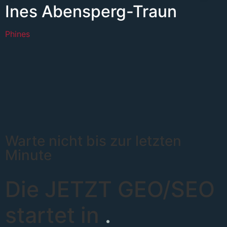
Ines Abensperg-Traun
Phines
Warte nicht bis zur letzten
Minute
Die JETZT GEO/SEO
startet in
.