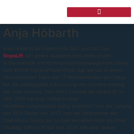
Anja Höbarth
Anja Höbarth ist Expertin für SEO und GEO bei
SlopeLift
. Mit einem akademischen Hintergrund
in Germanistik und Kommunikationsmanagement sowie
dem BVDW Fachkräftezertifikat legt sie nun in einem
internationalen Team aus 17 Mitarbeitenden den Fokus
auf die strategische Entwicklung von Content entlang
der User Journey. Seit ihrem Einstieg bei SlopeLift im
Jahr 2018 hat Anja Höbarth ihren
Verantwortungsbereich stetig erweitert: Von der Leitung
des SEO-Teams seit 2022 und der Übernahme des
Operations Teams bis zu ihrer aktuellen Rolle als Chief
Strategy Officer (CSO) seit 2025. Mit über sieben